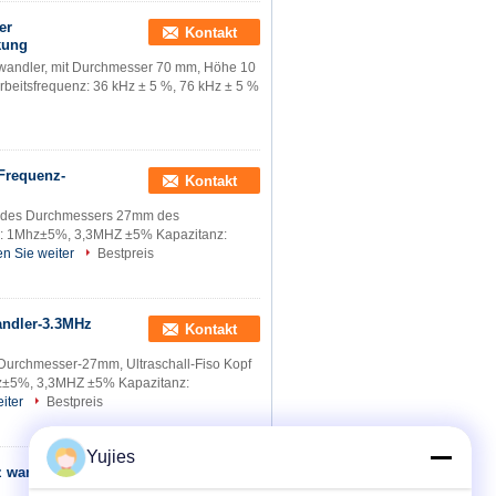
er
Kontakt
kung
llwandler, mit Durchmesser 70 mm, Höhe 10
eitsfrequenz: 36 kHz ± 5 %, 76 kHz ± 5 %
 Frequenz-
Kontakt
it des Durchmessers 27mm des
z: 1Mhz±5%, 3,3MHZ ±5% Kapazitanz:
n Sie weiter
Bestpreis
andler-3.3MHz
Kontakt
Durchmesser-27mm, Ultraschall-Fiso Kopf
hz±5%, 3,3MHZ ±5% Kapazitanz:
iter
Bestpreis
Yujies
z wandler-des
Kontakt