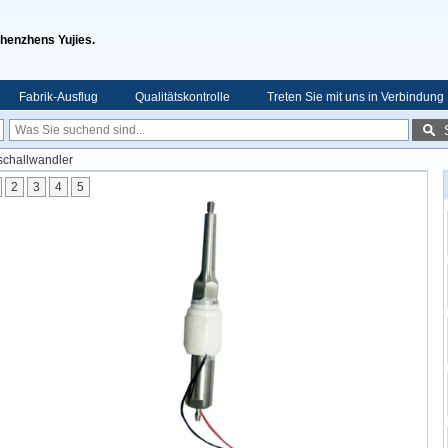
Shenzhens Yujies.
Fabrik-Ausflug
Qualitätskontrolle
Treten Sie mit uns in Verbindung
schallwandler
2
3
4
5