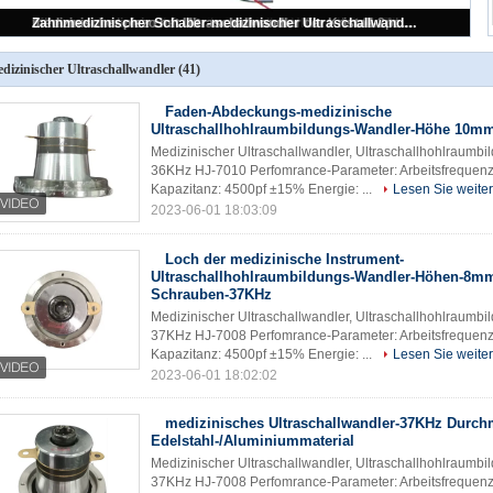
Kundengebundener medizinischer Ultraschallwandler 34Khz für Therapie-Gerät-Schaber-Stock
dizinischer Ultraschallwandler
(41)
Faden-Abdeckungs-medizinische
Ultraschallhohlraumbildungs-Wandler-Höhe 10m
Medizinischer Ultraschallwandler, Ultraschallhohlraum
36KHz HJ-7010 Perfomrance-Parameter: Arbeitsfrequen
Kapazitanz: 4500pf ±15% Energie: ...
Lesen Sie weiter
2023-06-01 18:03:09
Loch der medizinische Instrument-
Ultraschallhohlraumbildungs-Wandler-Höhen-8m
Schrauben-37KHz
Medizinischer Ultraschallwandler, Ultraschallhohlraum
37KHz HJ-7008 Perfomrance-Parameter: Arbeitsfrequen
Kapazitanz: 4500pf ±15% Energie: ...
Lesen Sie weiter
2023-06-01 18:02:02
medizinisches Ultraschallwandler-37KHz Dur
Edelstahl-/Aluminiummaterial
Medizinischer Ultraschallwandler, Ultraschallhohlraum
37KHz HJ-7008 Perfomrance-Parameter: Arbeitsfrequen