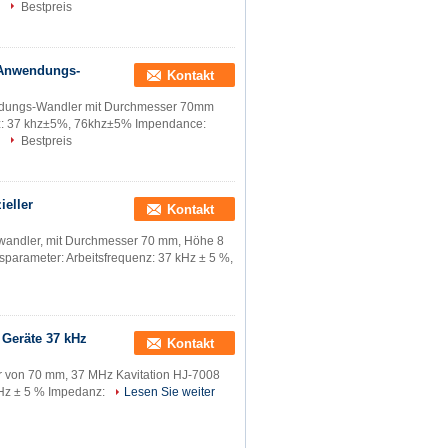
Bestpreis
 Anwendungs-
Kontakt
bildungs-Wandler mit Durchmesser 70mm
z: 37 khz±5%, 76khz±5% Impendance:
Bestpreis
eller
Kontakt
llwandler, mit Durchmesser 70 mm, Höhe 8
arameter: Arbeitsfrequenz: 37 kHz ± 5 %,
 Geräte 37 kHz
Kontakt
r von 70 mm, 37 MHz Kavitation HJ-7008
kHz ± 5 % Impedanz:
Lesen Sie weiter