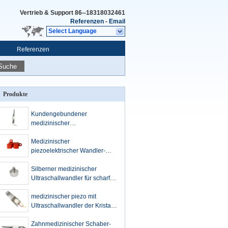
Vertrieb & Support
86--18318032461
Referenzen
-
Email
Select Language
Referenzen
Suche
Produkte
Kundengebundener
medizinischer
Ultraschallwandler 34Khz für
Therapie-Gerät-Schaber-Stock
Medizinischer
piezoelektrischer Wandler-
Ultraschall für Plastikblasen-
Ultraschall-Sensor
Silberner medizinischer
Ultraschallwandler für scharfen
Aluminiumkopf der Schönheits-
1Mhz
medizinischer piezo mit
Ultraschallwandler der Kristall-
2pcs für breiten
Hauptschönheits-Wäscher
Zahnmedizinischer Schaber-