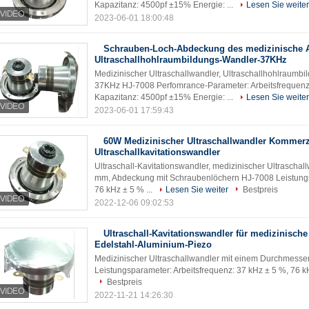
Kapazitanz: 4500pf ±15% Energie: ...
Lesen Sie weiter
2023-06-01 18:00:48
Schrauben-Loch-Abdeckung des medizinische
Ultraschallhohlraumbildungs-Wandler-37KHz
Medizinischer Ultraschallwandler, Ultraschallhohlraum
37KHz HJ-7008 Perfomrance-Parameter: Arbeitsfrequen
Kapazitanz: 4500pf ±15% Energie: ...
Lesen Sie weiter
2023-06-01 17:59:43
60W Medizinischer Ultraschallwandler Kommerzi
Ultraschallkavitationswandler
Ultraschall-Kavitationswandler, medizinischer Ultrascha
mm, Abdeckung mit Schraubenlöchern HJ-7008 Leistungsp
76 kHz ± 5 % ...
Lesen Sie weiter
Bestpreis
2022-12-06 09:02:53
Ultraschall-Kavitationswandler für medizinische
Edelstahl-Aluminium-Piezo
Medizinischer Ultraschallwandler mit einem Durchmesse
Leistungsparameter: Arbeitsfrequenz: 37 kHz ± 5 %, 76 
Bestpreis
2022-11-21 14:26:30