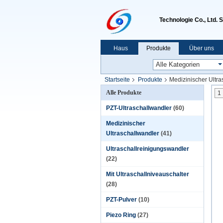
Technologie Co., Ltd. 
Haus
Produkte
Über uns
Startseite
Produkte
Medizinischer Ultra
Alle Produkte
1
PZT-Ultraschallwandler
(60)
Medizinischer
Ultraschallwandler
(41)
Ultraschallreinigungswandler
(22)
Mit Ultraschallniveauschalter
(28)
PZT-Pulver
(10)
Piezo Ring
(27)