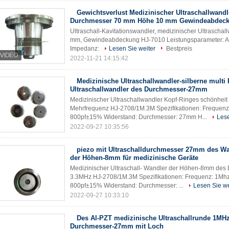
Gewichtsverlust Medizinischer Ultraschallwandl
Durchmesser 70 mm Höhe 10 mm Gewindeabdec
Ultraschall-Kavitationswandler, medizinischer Ultrascha
mm, Gewindeabdeckung HJ-7010 Leistungsparameter: Arb
Impedanz:
Lesen Sie weiter
Bestpreis
2022-11-21 14:15:42
Medizinische Ultraschallwandler-silberne multi
Ultraschallwandler des Durchmesser-27mm
Medizinischer Ultraschallwandler Kopf-Ringes schönhe
Mehrfrequenz HJ-2708/1M.3M Spezifikationen: Frequen
800pf±15% Widerstand: Durchmesser: 27mm H...
Lese
2022-09-27 10:35:56
piezo mit Ultraschalldurchmesser 27mm des W
der Höhen-8mm für medizinische Geräte
Medizinischer Ultraschall- Wandler der Höhen-8mm des 
3.3MHz HJ-2708/1M.3M Spezifikationen: Frequenz: 1M
800pf±15% Widerstand: Durchmesser: ...
Lesen Sie we
2022-09-27 10:33:10
Des Al-PZT medizinische Ultraschallrunde 1MH
Durchmesser-27mm mit Loch