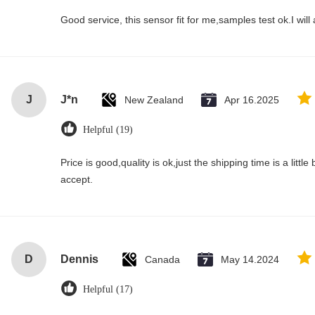
Good service, this sensor fit for me,samples test ok.I wil
J
J*n
New Zealand
Apr 16.2025
Helpful (19)
Price is good,quality is ok,just the shipping time is a little bi
accept.
D
Dennis
Canada
May 14.2024
Helpful (17)