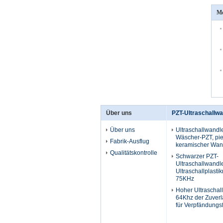
Me
Über uns
PZT-Ultraschallwa
Über uns
Ultraschallwandle
Wäscher-PZT, pie
Fabrik-Ausflug
keramischer Wan
Qualitätskontrolle
Schwarzer PZT-
Ultraschallwandle
Ultraschallplasti
75KHz
Hoher Ultraschal
64Khz der Zuverl
für Verpfändungs