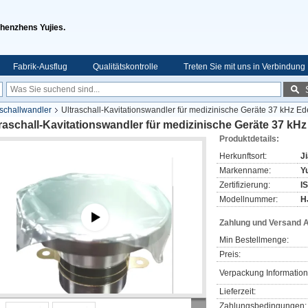
Shenzhens Yujies.
Fabrik-Ausflug
Qualitätskontrolle
Treten Sie mit uns in Verbindung
aschallwandler
Ultraschall-Kavitationswandler für medizinische Geräte 37 kHz E
raschall-Kavitationswandler für medizinische Geräte 37 kH
Produktdetails:
Herkunftsort:
J
Markenname:
Yu
Zertifizierung:
I
Modellnummer:
H
Zahlung und Versand 
Min Bestellmenge:
Preis:
Verpackung Information
Lieferzeit:
Zahlungsbedingungen: