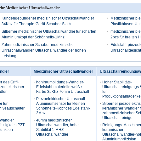
hr Medizinischer Ultraschallwandler
Kundengebundener medizinischer Ultraschallwandler
Medizinischer pie
34Khz für Therapie-Gerät-Schaber-Stock
Plastikblasen-Ult
Silberner medizinischer Ultraschallwandler für scharfen
medizinischer piez
Aluminiumkopf der Schönheits-1Mhz
2pcs für breiten
Zahnmedizinischer Schaber-medizinischer
Edelstahl-piezoel
Ultraschallwandler, Ultraschallwandler der hohen
Ultraschallgesich
Leistung
ndler
Medizinischer Ultraschallwandler
Ultraschallreinigungs
r des Griff-
hohlraumbildungs-Wandler-
Hoher Stabilitäts-
zoelektrischer
Edelstahl-materielle weiße
Ultraschallreinigungs
dler
Farbe 35Khz 70mm Ultraschall
für
Produktionsanlage/Re
Piezoelektrischer Ultraschall-
r für
Aluminiumsensor für kleinen
Silberner piezoelektri
kniveauschalter
Schönheits-Kopf des Edelstahl-
keramischer Wandler f
3Mhz
zahnmedizinischer Sc
Ultraschallreiniger
lwandler
40mm medizinischer
ässigkeits-PZT
Ultraschallwandler, hohe
Reinigungs-Maschine
funktion
Stabilität 1-MHZ-
keramischer
Ultraschallwandler
Ultraschallwandler-ho
Aluminiumpräzision