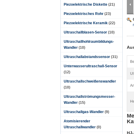
Piezoelektrische Diskette
(21)
Piezoelektrisches Rohr
(23)
Piezoelektrische Keramik
(22)
Ultraschallblasen-Sensor
(10)
Ultraschallhohlraumbildungs-
Aus
Wandler
(10)
Ultraschallabstandssensor
(31)
Be
Unterwasserultraschall-Sensor
(12)
Ul
Ultraschallschweißenswandler
A
(10)
Ultraschallströmungsmesser-
He
Wandler
(15)
Ultraschallgas-Wandler
(9)
Me
Ka
Atomisierender
Ultraschallwandler
(0)
HJ-