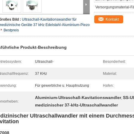
Versorgungsmaterial-Fä
Kontakt
Großes Bild :
Ultraschall-Kavitationswandler für
medizinische Geräte 37 kHz Edelstahl-Aluminium-Piezo
Bestpreis
führliche Produkt-Beschreibung
triebssystem:
Ultraschall-
Besonderheit:
traschallfrequenz:
37 KHz
Material:
nwendung:
Für gewerbliche u. Hauptnutzung
Hafen:
Aluminium-Ultraschall-Kavitationswandler
SS-Ul
,
rvorheben:
medizinischer 37-kHz-Ultraschallwandler
dizinischer Ultraschallwandler mit einem Durchmes
vitation
7008