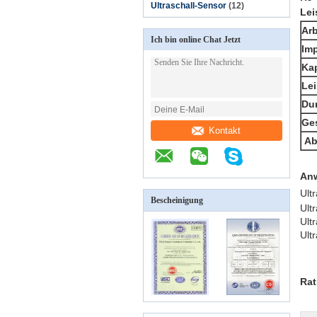
Ultraschall-Sensor
(12)
Lei
Arb
Ich bin online Chat Jetzt
Im
Kap
Lei
Du
Ge
Kontakt
Ab
An
Ult
Bescheinigung
Ult
Ult
Ult
Rat