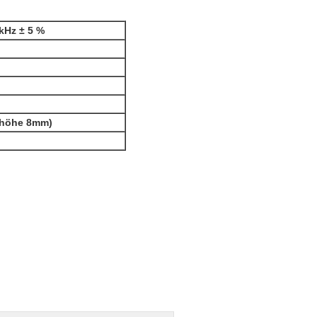
 kHz ± 5 %
lhöhe 8mm)