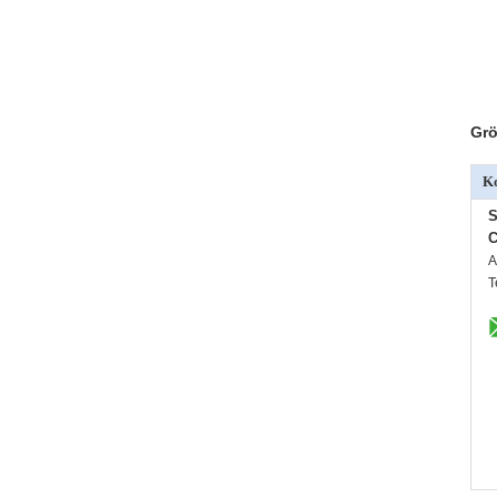
Grö
Ko
S
C
A
T