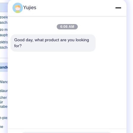
Yujies
zoelektrischer Wandler-Ultraschall für
raschall-Sensor
6:06 AM
o mit Ultraschallwandler der Kristall-
 Hauptschönheits-Wäscher
Good day, what product are you looking 
ektrischer Hochfrequenzwandler für
for?
tsschönheits-Gerät
wandler
Treten Sie mit uns in Verbindung
Treten Sie mit uns in
-Wandler
Verbindung
Fordern Sie ein Zitat
staurant
E-Mail
scher
ür
Seitenverzeichnis
haber-
Mobile Seite
n-piezo
he