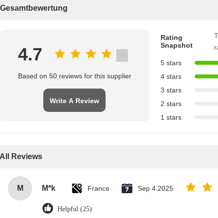
Gesamtbewertung
T
Rating
Snapshot
r
4.7
5 stars
Based on 50 reviews for this supplier
4 stars
3 stars
Write A Review
2 stars
1 stars
All Reviews
M
M*k
France
Sep 4.2025
Helpful (25)