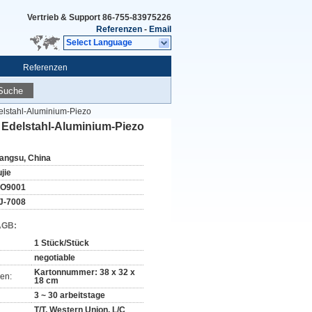
Vertrieb & Support
86-755-83975226
Referenzen
-
Email
Select Language
Referenzen
Suche
delstahl-Aluminium-Piezo
z Edelstahl-Aluminium-Piezo
iangsu, China
jie
SO9001
J-7008
AGB:
1 Stück/Stück
negotiable
Kartonnummer: 38 x 32 x
en:
18 cm
3 ~ 30 arbeitstage
T/T, Western Union, L/C