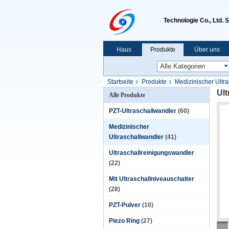
Technologie Co., Ltd. 
Haus
Produkte
Über uns
Startseite
Produkte
Medizinischer Ultr
Ult
Alle Produkte
PZT-Ultraschallwandler
(60)
Medizinischer
Ultraschallwandler
(41)
Ultraschallreinigungswandler
(22)
Mit Ultraschallniveauschalter
(28)
PZT-Pulver
(10)
Piezo Ring
(27)