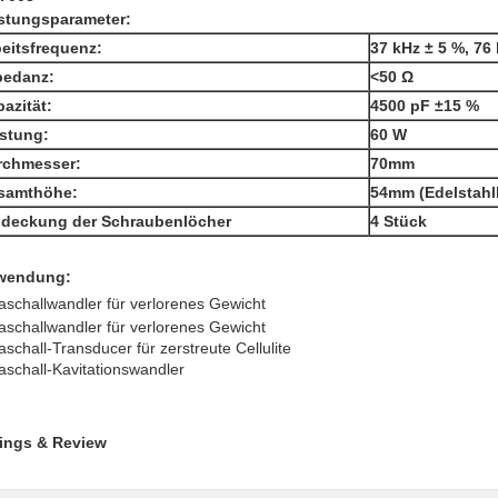
stungsparameter:
eitsfrequenz:
37 kHz ± 5 %, 76
pedanz:
<50 Ω
azität:
4500 pF ±15 %
stung:
60 W
rchmesser:
70mm
samthöhe:
54mm (Edelstah
deckung der Schraubenlöcher
4 Stück
wendung:
raschallwandler für verlorenes Gewicht
raschallwandler für verlorenes Gewicht
raschall-Transducer für zerstreute Cellulite
raschall-Kavitationswandler
ings & Review