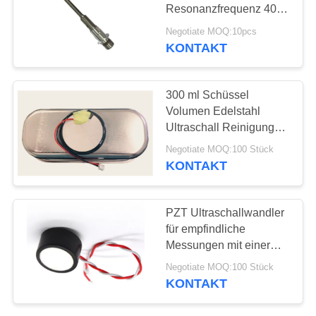
PRIVACY
Resonanzfrequenz 40
POLICY
KHz
Negotiate MOQ:10pcs
KONTAKT
10
PZT-Pulver
300 ml Schüssel
Volumen Edelstahl
Ultraschall Reinigung
Transducer mit 3-48V
Negotiate MOQ:100 Stück
Versorgungsspannung
KONTAKT
27
PZT Ultraschallwandler
für empfindliche
Piezo Ring
Messungen mit einer
Mindestsensorreichweite
Negotiate MOQ:100 Stück
von 15 cm
KONTAKT