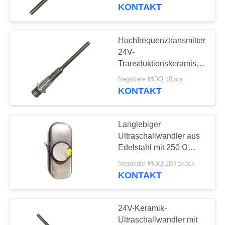
industrielle
KONTAKT
Anwendungen
TRETEN
SIE
Hochfrequenztransmitter
22
MIT
24V-
Transduktionskeramische
UNS
Ultraschallreinigungswa
Matching-Schicht für
Negotiate MOQ:10pcs
IN
Resonanzanwendungen
KONTAKT
VERBINDUNG
Langlebiger
FORDERN
Ultraschallwandler aus
SIE EIN
Edelstahl mit 250 Ω
28
Resonanzimpedanz
ZITAT
Negotiate MOQ:100 Stück
Mit
KONTAKT
Ultraschallniveauschalte
SITEMAP
24V-Keramik-
Ultraschallwandler mit