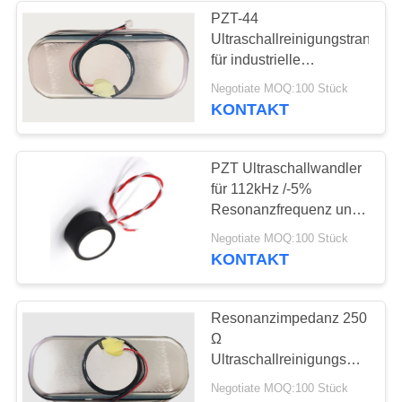
PZT-44
Ultraschallreinigungstransduz
21
für industrielle
Piezoelektrische
Anwendungen bei 49
Negotiate MOQ:100 Stück
kHz±5%
KONTAKT
Diskette
Resonanzfrequenz
PZT Ultraschallwandler
für 112kHz /-5%
Resonanzfrequenz und
800Vp-p Spannung
23
Negotiate MOQ:100 Stück
KONTAKT
Piezoelektrisches
Rohr
Resonanzimpedanz 250
Ω
Ultraschallreinigungsumrechn
für 300 ml
Negotiate MOQ:100 Stück
Schüsselvolumen