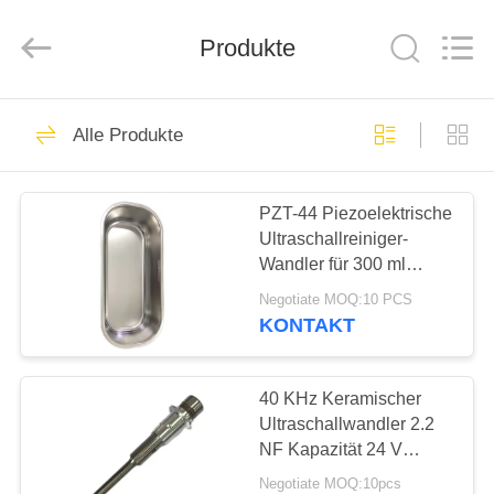
Yujies
Technology
Co.,
Produkte
Ltd..
All
Rights
Reserved.
HAUS
60
Alle Produkte
PZT-
PRODUKTE
Ultraschallwandler
PZT-44 Piezoelektrische
Ultraschallreiniger-
ÜBER
Wandler für 300 ml
UNS
Edelstahlbehälter
Negotiate MOQ:10 PCS
KONTAKT
41
FABRIK-
Medizinischer
AUSFLUG
40 KHz Keramischer
Ultraschallwandler 2.2
Ultraschallwandler
NF Kapazität 24 V
QUALITÄTSKONTROLLE
Eingangsspannung für
Negotiate MOQ:10pcs