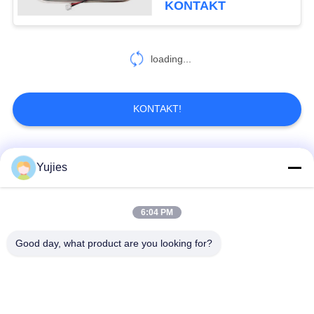
KONTAKT
22
Piezoelektrische
loading...
Keramik
KONTAKT!
Beliebte Kategorien
Alle
Yujies
10
Ultraschallblasen-
PZT-
Medizinischer
6:04 PM
Sensor
Ultraschallwandler
Ultraschallwandler
Good day, what product are you looking for?
Mit
Ultraschallreinigungswandler
Ultraschallniveauschalter