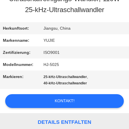
25-kHz-Ultraschallwandler
QUALITÄTSKONTROLLE
Herkunftsort:
Jiangsu, China
TRETEN
Markenname:
YUJIE
SIE
Zertifizierung:
ISO9001
MIT
Modellnummer:
HJ-5025
UNS
Markieren:
,
25-kHz-Ultraschallwandler
40-kHz-Ultraschallwandler
IN
VERBINDUNG
KONTAKT!
FORDERN
DETAILS ENTFALTEN