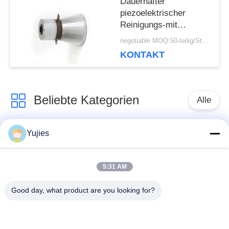
Dauerhafter
piezoelektrischer
Reinigungs-mit
Ultraschallwandler-
negotiable MOQ:50-teilig/Stücke
lange Nutzungsdauer
KONTAKT
Beliebte Kategorien
Alle
Yujies
PZT-
Medizinischer
Ultraschallwandler
Ultraschallwandler
5:31 AM
Mit
Ultraschallreinigungswandler
Good day, what product are you looking for?
Ultraschallniveauschalter
PZT-Pulver
Piezo Ring