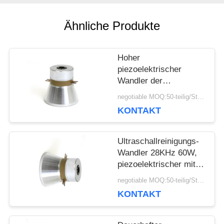
SIE EIN
Ähnliche Produkte
ZITAT
Hoher
SITEMAP
piezoelektrischer
Wandler der
Zuverlässigkeits-PZT
negotiable MOQ:50-teilig/Stücke
für
PRIVACY
KONTAKT
Ultraschallreinigungs-
Maschine
POLICY
Ultraschallreinigungs-
Wandler 28KHz 60W,
piezoelektrischer mit
Ultraschallwandler
negotiable MOQ:50-teilig/Stücke
KONTAKT