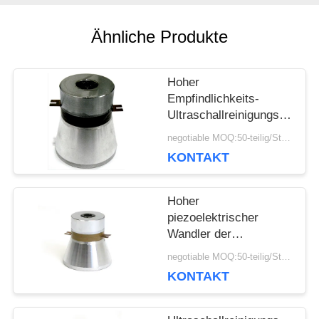
SIE EIN
Ähnliche Produkte
ZITAT
Hoher
SITEMAP
Empfindlichkeits-
Ultraschallreinigungs-
Wandler, 110W 25-
negotiable MOQ:50-teilig/Stücke
kHz-Ultraschallwandler
PRIVACY
KONTAKT
POLICY
Hoher
piezoelektrischer
Wandler der
Zuverlässigkeits-PZT
negotiable MOQ:50-teilig/Stücke
für
KONTAKT
Ultraschallreinigungs-
Maschine