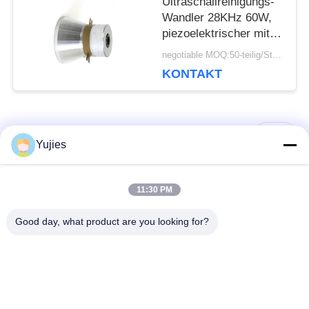
Ultraschallreinigungs-
Wandler 28KHz 60W,
piezoelektrischer mit
Ultraschallwandler
negotiable MOQ:50-teilig/Stücke
KONTAKT
Beliebte Kategorien
Alle
Yujies
PZT-
Medizinischer
11:30 PM
Ultraschallwandler
Ultraschallwandler
Good day, what product are you looking for?
Mit
Ultraschallreinigungswandler
Ultraschallniveauschalter
PZT-Pulver
Piezo Ring