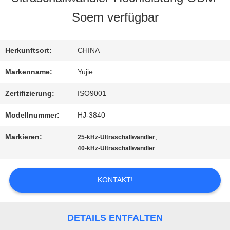
Soem verfügbar
QUALITÄTSKONTROLLE
Herkunftsort:
CHINA
TRETEN
Markenname:
Yujie
SIE
Zertifizierung:
ISO9001
MIT
Modellnummer:
HJ-3840
UNS
Markieren:
,
25-kHz-Ultraschallwandler
40-kHz-Ultraschallwandler
IN
VERBINDUNG
KONTAKT!
FORDERN
DETAILS ENTFALTEN