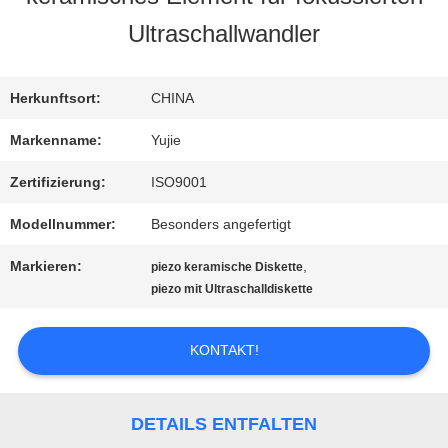
Ultraschallwandler
QUALITÄTSKONTROLLE
Herkunftsort:
CHINA
TRETEN
Markenname:
Yujie
SIE
Zertifizierung:
ISO9001
MIT
Modellnummer:
Besonders angefertigt
UNS
Markieren:
,
piezo keramische Diskette
piezo mit Ultraschalldiskette
IN
VERBINDUNG
KONTAKT!
FORDERN
DETAILS ENTFALTEN