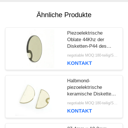
SIE EIN
Ähnliche Produkte
ZITAT
Piezoelektrische
SITEMAP
Oblate 44Khz der
Disketten-P44 des
Durchmesser-50mm
negotiable MOQ:180-teilig/Stücke
für Reinigungswandler
PRIVACY
KONTAKT
POLICY
Halbmond-
piezoelektrische
keramische Disketten-
niedriger dielektrischer
negotiable MOQ:180-teilig/Stücke
Verlust für fötalen
KONTAKT
Doppler