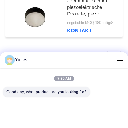
27.4mm x 10.2mm
piezoelektrische
Diskette, piezo
keramische Platte für
negotiable MOQ:180-teilig/Stücke
die Fischerei des
KONTAKT
Suchers
Beliebte Kategorien
Alle
Yujies
PZT-
Medizinischer
7:30 AM
Ultraschallwandler
Ultraschallwandler
Good day, what product are you looking for?
Mit
Ultraschallreinigungswandler
Ultraschallniveauschalter
PZT-Pulver
Piezo Ring