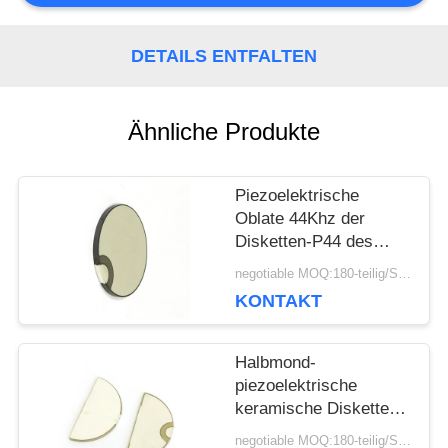
SIE EIN
DETAILS ENTFALTEN
ZITAT
Ähnliche Produkte
SITEMAP
Piezoelektrische
PRIVACY
Oblate 44Khz der
Disketten-P44 des
POLICY
Durchmesser-50mm
negotiable MOQ:180-teilig/Stücke
für Reinigungswandler
KONTAKT
Halbmond-
piezoelektrische
keramische Disketten-
niedriger dielektrischer
negotiable MOQ:180-teilig/Stücke