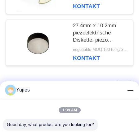
Verlust für fötalen
KONTAKT
Doppler
27.4mm x 10.2mm
piezoelektrische
Diskette, piezo
keramische Platte für
negotiable MOQ:180-teilig/Stücke
die Fischerei des
KONTAKT
Suchers
Beliebte Kategorien
Alle
Yujies
PZT-
Medizinischer
1:39 AM
Ultraschallwandler
Ultraschallwandler
Good day, what product are you looking for?
Mit
Ultraschallreinigungswandler