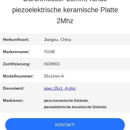
piezoelektrische keramische Platte
QUALITÄTSKONTROLLE
2Mhz
TRETEN
Herkunftsort:
Jiangsu, China
SIE
Markenname:
YUJIE
MIT
Zertifizierung:
ISO9001
UNS
Modellnummer:
25x1mm-A
IN
Document:
spec 25x1 -A.doc
VERBINDUNG
Markieren:
,
piezo keramische Diskette
piezoelektrische keramische Diskette
FORDERN
KONTAKT!