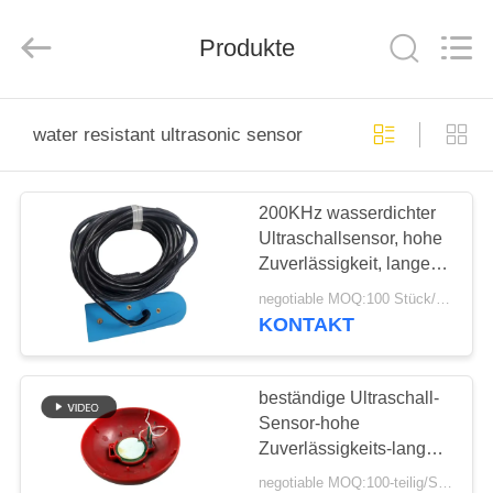
Yujies
Technology
Co.,
Produkte
Ltd..
All
Rights
Reserved.
HAUS
water resistant ultrasonic sensor
PRODUKTE
200KHz wasserdichter
Ultraschallsensor, hohe
ÜBER
Zuverlässigkeit, lange
UNS
Lebensdauer
negotiable MOQ:100 Stück/Stücke
KONTAKT
FABRIK-
AUSFLUG
beständige Ultraschall-
Sensor-hohe
Zuverlässigkeits-lange
QUALITÄTSKONTROLLE
Nutzungsdauer des
negotiable MOQ:100-teilig/Stücke