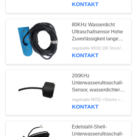
Wasser-120KHz
KONTAKT
TRETEN
SIE
80KHz Wasserdicht
MIT
Ultraschallsensor Hohe
Zuverlässigkeit lange
UNS
Lebensdauer
negotiable MOQ:100 Stück/Stücke
IN
KONTAKT
VERBINDUNG
200KHz
FORDERN
Unterwasserultraschall-
SIE EIN
Sensor, wasserdichter
mit Ultraschallsensor für
ZITAT
negotiable MOQ:>Stücke =100
die Fischerei des
KONTAKT
Suchers
SITEMAP
Edelstahl-Shell-
Unterwasserultraschall-