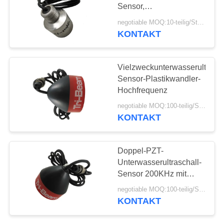
PRIVACY
Sensor,
POLICY
Ultraschalltiefen-Maß-
negotiable MOQ:10-teilig/Stücke
Sensor
KONTAKT
Vielzweckunterwasserultrasch
Sensor-Plastikwandler-
Hochfrequenz
negotiable MOQ:100-teilig/Stücke
KONTAKT
Doppel-PZT-
Unterwasserultraschall-
Sensor 200KHz mit
Bescheinigung ISO
negotiable MOQ:100-teilig/Stücke
9001
KONTAKT