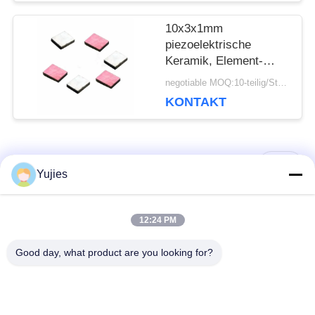
10x3x1mm
piezoelektrische
Keramik, Element-
lange Nutzungsdauer
negotiable MOQ:10-teilig/Stücke
144KHz PZT
KONTAKT
Beliebte Kategorien
Alle
Yujies
PZT-
Medizinischer
12:24 PM
Ultraschallwandler
Ultraschallwandler
Good day, what product are you looking for?
Mit
Ultraschallreinigungswandler
Ultraschallniveauschalter