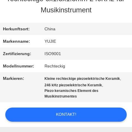
Musikinstrument
QUALITÄTSKONTROLLE
Herkunftsort:
China
TRETEN
Markenname:
YUJIE
SIE
Zertifizierung:
ISO9001
MIT
Modellnummer:
Rechteckig
UNS
Markieren:
,
Kleine rechteckige piezoelektrische Keramik
,
246 kHz piezoelektrische Keramik
IN
Piezo keramisches Element des
Musikinstrumentes
VERBINDUNG
KONTAKT!
FORDERN