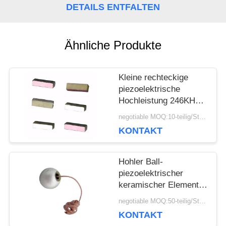
DETAILS ENTFALTEN
SIE EIN
ZITAT
Ähnliche Produkte
SITEMAP
Kleine rechteckige
piezoelektrische
Hochleistung 246KHz
PRIVACY
der Keramik-
negotiable MOQ:10-teilig/Stücke
6x1.5x1.5mm
POLICY
KONTAKT
Hohler Ball-
piezoelektrischer
keramischer Element-
Durchmesser 10mm
negotiable MOQ:50-teilig/Stücke
für Ozeanographie
KONTAKT