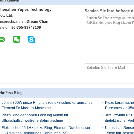
ntaktdaten
henzhen Yujies Technology
Senden Sie Ihre Anfrage d
o., Ltd.
nsprechpartner:
Dream Chan
elefon:
86-755-83747109
hr Piezo Ring
50mm 800W piezo Ring, piezoelektrisches keramisches
Piezo keramische
Element für Masken-Maschine
Durchmesser-35m
Piezo Ring der hohen Leistung 60mm für
30x12x5mm PZT R
Ultraschallschweißens-Bohrmaschine
dielektrischer V
Elektrischer 45-kHz-piezo Ring, Element-Durchmesser
Ultraschall-Senso
38.1mm des Reinigungs-Gebrauchs-PZT
15mm mit Besche