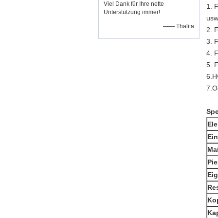
Viel Dank für Ihre nette
1. 
Unterstützung immer!
usw
—— Thalita
2. 
3. 
4. 
5. 
6.H
7.O
Spe
Ele
Ein
Ma
Pie
Ei
Re
Ko
Kap