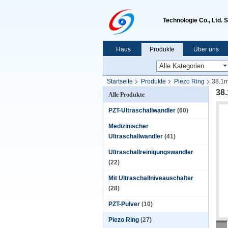
Technologie Co., Ltd. 
Haus
Produkte
Über uns
Startseite
Produkte
Piezo Ring
38.1m
38
Alle Produkte
PZT-Ultraschallwandler
(60)
Medizinischer
Ultraschallwandler
(41)
Ultraschallreinigungswandler
(22)
Mit Ultraschallniveauschalter
(28)
PZT-Pulver
(10)
Piezo Ring
(27)