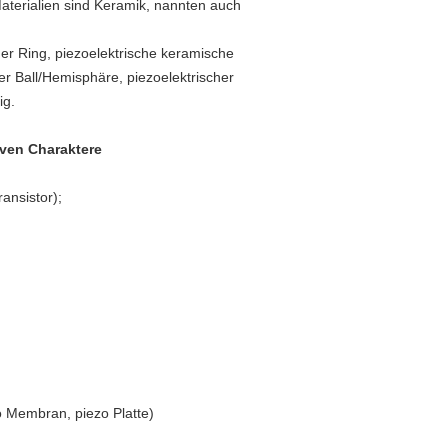
aterialien sind Keramik, nannten auch
her Ring, piezoelektrische keramische
er Ball/Hemisphäre, piezoelektrischer
ig.
iven Charaktere
ansistor);
 Membran, piezo Platte)