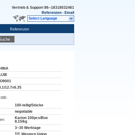
Vertrieb & Support
86--18318032461
Referenzen
-
Email
Select Language
Referenzen
Suche
HINA
UJIE
SO9001
8.1/12.7x6.35
AGB:
100-teilig/Stücke
negotiable
Karton 100pcs/Box
en:
8.15/kg
3~30 Werktage
T/T, Western Union