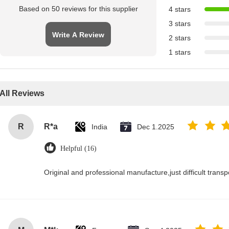
Based on 50 reviews for this supplier
4 stars
3 stars
Write A Review
2 stars
1 stars
All Reviews
R
R*a
India
Dec 1.2025
Helpful (16)
Original and professional manufacture,just difficult transpor