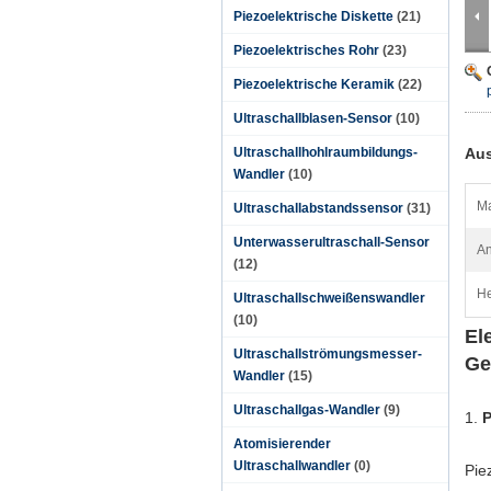
Piezoelektrische Diskette
(21)
Piezoelektrisches Rohr
(23)
Piezoelektrische Keramik
(22)
Ultraschallblasen-Sensor
(10)
Ultraschallhohlraumbildungs-
Aus
Wandler
(10)
Ma
Ultraschallabstandssensor
(31)
Unterwasserultraschall-Sensor
A
(12)
He
Ultraschallschweißenswandler
(10)
El
Ultraschallströmungsmesser-
Ge
Wandler
(15)
Ultraschallgas-Wandler
(9)
1.
P
Atomisierender
Ultraschallwandler
(0)
Pie