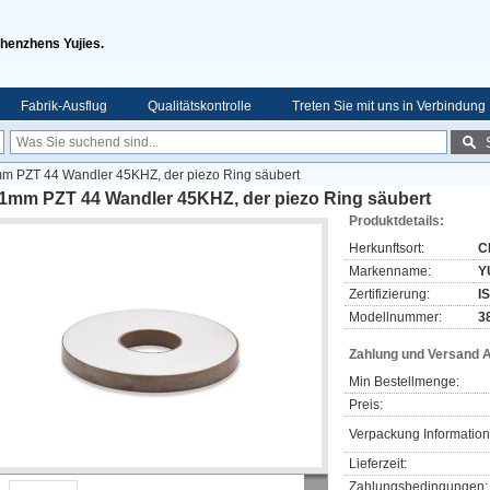
Shenzhens Yujies.
Fabrik-Ausflug
Qualitätskontrolle
Treten Sie mit uns in Verbindung
m PZT 44 Wandler 45KHZ, der piezo Ring säubert
.1mm PZT 44 Wandler 45KHZ, der piezo Ring säubert
Produktdetails:
Herkunftsort:
C
Markenname:
Y
Zertifizierung:
I
Modellnummer:
3
Zahlung und Versand 
Min Bestellmenge:
Preis:
Verpackung Information
Lieferzeit:
Zahlungsbedingungen: