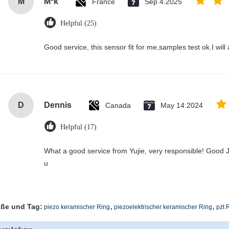
M
M*k
France
Sep 4.2025
Helpful (25)
Good service, this sensor fit for me,samples test ok.I wil
D
Dennis
Canada
May 14.2024
Helpful (17)
What a good service from Yujie, very responsible! Good J
u
,
,
ße und Tag:
piezo keramischer Ring
piezoelektrischer keramischer Ring
pzt 