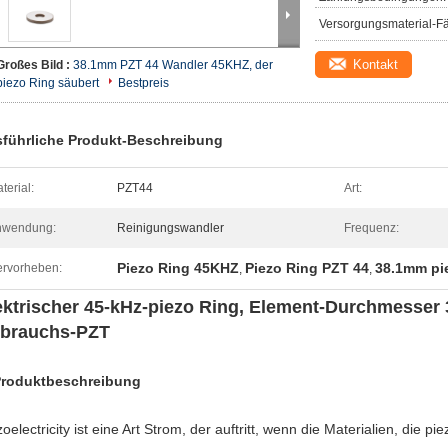
Versorgungsmaterial-Fä
Kontakt
Großes Bild :
38.1mm PZT 44 Wandler 45KHZ, der
piezo Ring säubert
Bestpreis
führliche Produkt-Beschreibung
terial:
PZT44
Art:
nwendung:
Reinigungswandler
Frequenz:
Piezo Ring 45KHZ
Piezo Ring PZT 44
38.1mm pi
rvorheben:
,
,
ektrischer 45-kHz-piezo Ring, Element-Durchmesser
brauchs-PZT
roduktbeschreibung
zoelectricity ist eine Art Strom, der auftritt, wenn die Materialien, die p