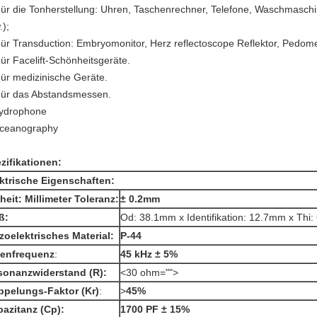
Für die Tonherstellung: Uhren, Taschenrechner, Telefone, Waschmasch
.);
Für Transduction: Embryomonitor, Herz reflectoscope Reflektor, Pedom
Für Facelift-Schönheitsgeräte.
Für medizinische Geräte.
Für das Abstandsmessen.
ydrophone
ceanography
zifikationen:
ktrische Eigenschaften:
heit: Millimeter Toleranz:
± 0.2mm
ß:
Od: 38.1mm x Identifikation
: 12.7mm x Thi
zoelektrisches Material:
P-44
genfrequenz
:
45 kHz ± 5%
sonanzwiderstand (R):
<30 ohm="">
ppelungs-Faktor (Kr)
:
>
45%
azitanz (Cp):
1700 PF ± 15%