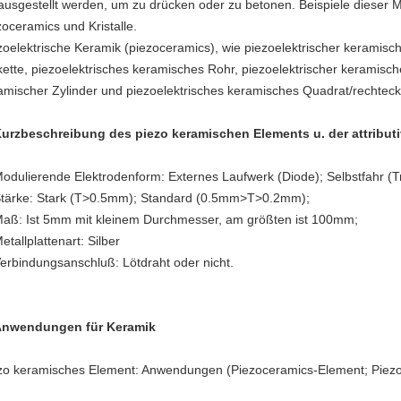
ausgestellt werden, um zu drücken oder zu betonen. Beispiele dieser M
zoceramics und Kristalle.
zoelektrische Keramik (piezoceramics), wie piezoelektrischer keramisc
kette, piezoelektrisches keramisches Rohr, piezoelektrischer keramisch
amischer Zylinder und piezoelektrisches keramisches Quadrat/rechteck
urzbeschreibung des piezo keramischen Elements u. der attribut
odulierende Elektrodenform: Externes Laufwerk (Diode); Selbstfahr (Tr
Stärke: Stark (T>0.5mm); Standard (0.5mm>T>0.2mm);
Maß: Ist 5mm mit kleinem Durchmesser, am größten ist 100mm;
etallplattenart: Silber
Verbindungsanschluß: Lötdraht oder nicht.
nwendungen für Keramik
zo keramisches Element: Anwendungen (Piezoceramics-Element; Piezo