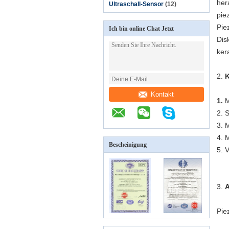
her
Ultraschall-Sensor
(12)
pie
Pie
Ich bin online Chat Jetzt
Dis
ker
2.
K
Kontakt
1.
M
2. 
3. 
4. M
Bescheinigung
5. 
3.
A
Pie