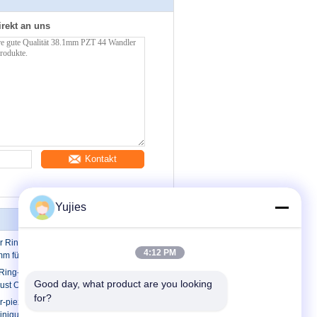
irekt an uns
Kontakt
Yujies
r Ring-hohe Haltbarkeit des
4:12 PM
m für Reinigungswandler
ing-hohe Präzisions-niedriges
Good day, what product are you looking 
erlust ODM-Soem verfügbar
for?
r-piezoelektrischer keramischer Ring
inigung ISO 9001