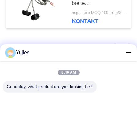
breite
Betriebstemperatur der
negotiable MOQ:100-teilig/Stücke
Bandbreiten-200KHz
KONTAKT
Beliebte Kategorien
Alle
Yujies
PZT-
Medizinischer
8:40 AM
Ultraschallwandler
Ultraschallwandler
Good day, what product are you looking for?
Mit
Ultraschallreinigungswandler
Ultraschallniveauschalter
PZT-Pulver
Piezo Ring