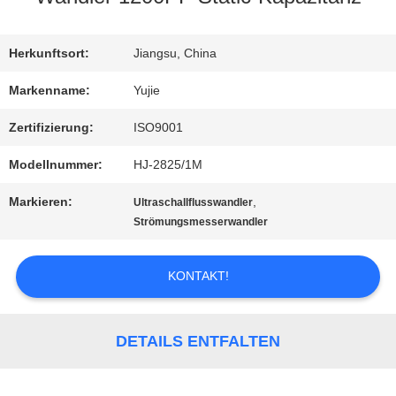
QUALITÄTSKONTROLLE
Herkunftsort:
Jiangsu, China
Markenname:
Yujie
TRETEN
Zertifizierung:
ISO9001
SIE
Modellnummer:
HJ-2825/1M
MIT
Markieren:
,
Ultraschallflusswandler
Strömungsmesserwandler
UNS
IN
KONTAKT!
VERBINDUNG
DETAILS ENTFALTEN
FORDERN