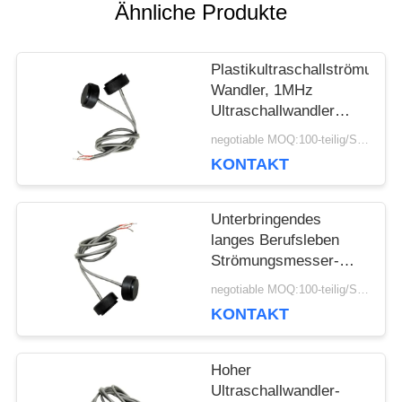
Ähnliche Produkte
SIE EIN
ZITAT
Plastikultraschallströmung
Wandler, 1MHz
Ultraschallwandler
SITEMAP
1200PF
negotiable MOQ:100-teilig/Stücke
KONTAKT
PRIVACY
Unterbringendes
POLICY
langes Berufsleben
Strömungsmesser-
wasserdichter
negotiable MOQ:100-teilig/Stücke
Ultraschallwandler
KONTAKT
PPSs
Hoher
Ultraschallwandler-